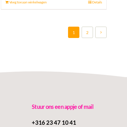
Voeg toe aan winkelwagen
Details
1
2
Stuur ons een appje of mail
+316 23 47 10 41‬