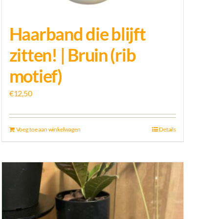
Haarband die blijft
zitten! | Bruin (rib
motief)
€
12,50
Voeg toe aan winkelwagen
Details