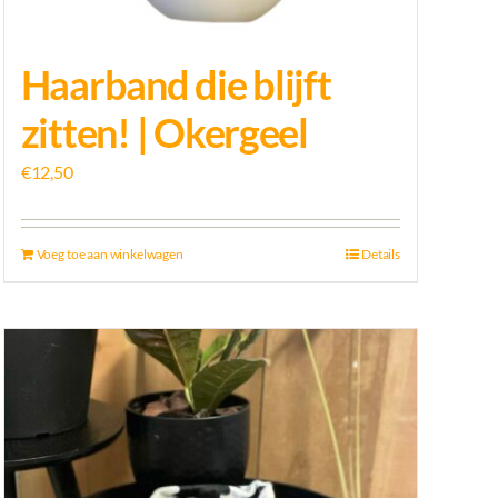
Haarband die blijft
zitten! | Okergeel
€
12,50
Voeg toe aan winkelwagen
Details