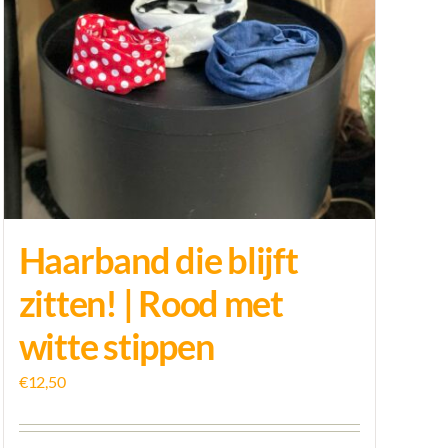
Haarband die blijft
zitten! | Rood met
witte stippen
€
12,50