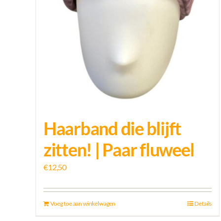
Haarband die blijft
zitten! | Paar fluweel
€
12,50
Voeg toe aan winkelwagen
Details