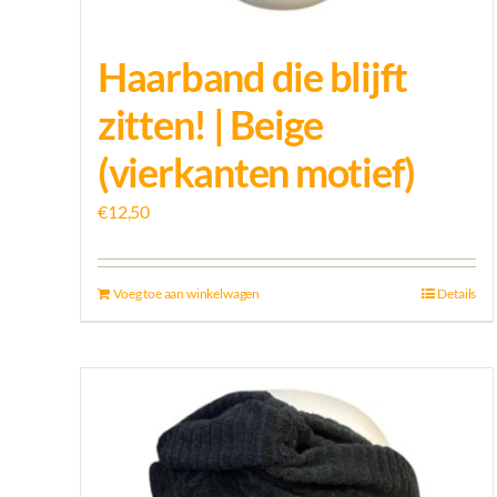
Haarband die blijft
zitten! | Beige
(vierkanten motief)
€
12,50
Voeg toe aan winkelwagen
Details