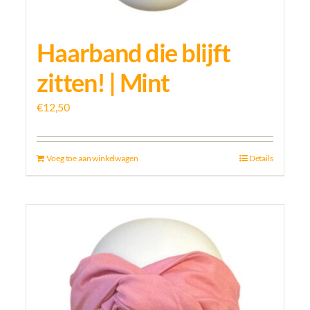
Haarband die blijft
zitten! | Mint
€
12,50
Voeg toe aan winkelwagen
Details