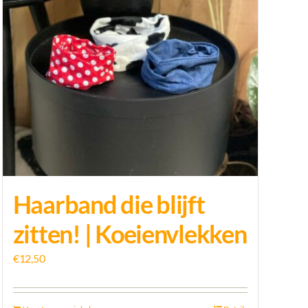
Haarband die blijft
zitten! | Koeienvlekken
€
12,50