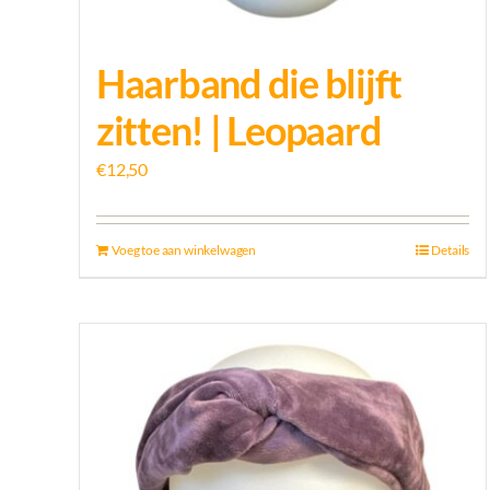
Haarband die blijft
zitten! | Leopaard
€
12,50
Voeg toe aan winkelwagen
Details