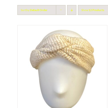
Sort by
Default Order
Show
12 Products