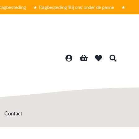
esteding ★
Dagbesteding ‘Bij ons’ onder de panne ★ Gratis verz
Contact