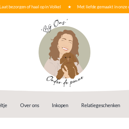
ezorgen of haal op in Volkel ★ Met liefde gemaakt in onze dagb
ltje
Over ons
Inkopen
Relatiegeschenken