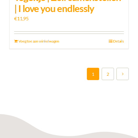
| I love you endlessly
€
11,95
Voeg toe aan winkelwagen
Details
1
2