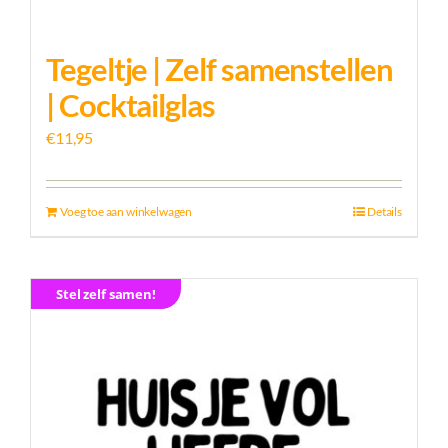
Tegeltje | Zelf samenstellen
| Cocktailglas
€
11,95
Voeg toe aan winkelwagen
Details
Stel zelf samen!