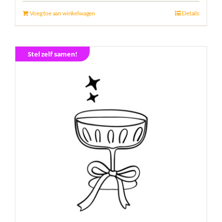
Voeg toe aan winkelwagen
Details
Stel zelf samen!