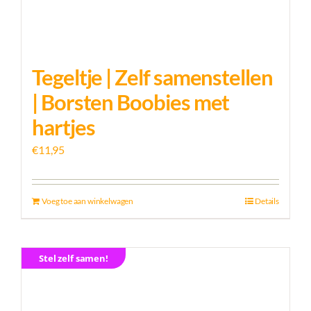
Tegeltje | Zelf samenstellen
| Borsten Boobies met
hartjes
€
11,95
Voeg toe aan winkelwagen
Details
Stel zelf samen!