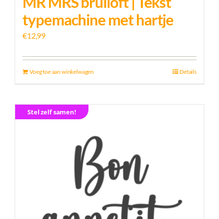
MR MRS bruiloft | Tekst
typemachine met hartje
€
12,99
Voeg toe aan winkelwagen
Details
Stel zelf samen!