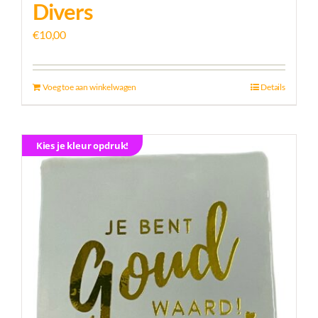
Divers
€
10,00
Voeg toe aan winkelwagen
Details
Kies je kleur opdruk!