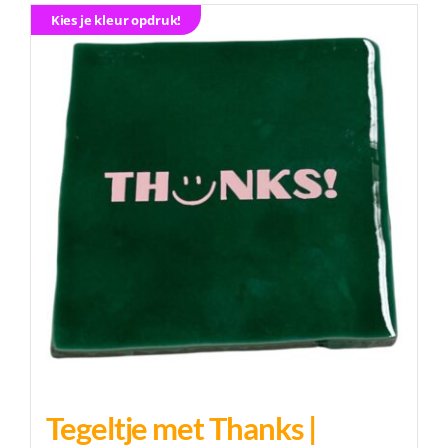
Kies je kleur opdruk!
Inkopen
Relatiegeschenken
Contact
Inloggen
Tegeltje met Thanks |