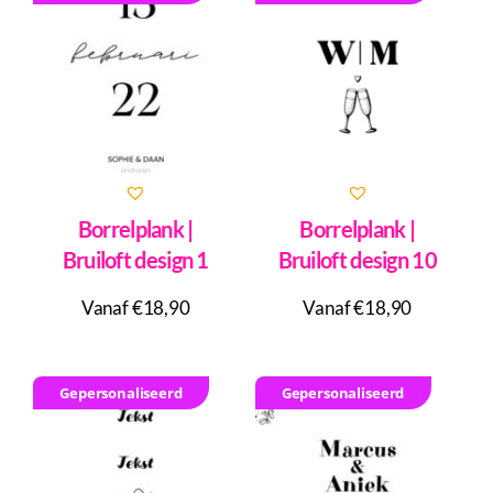
Inkopen
Tegeltjes
Wenskaarten
Relatiegeschenken
Woondecoratie
Borrelplank |
Borrelplank |
Contact
Bruiloft design 1
Bruiloft design 10
Overige
Vanaf €18,90
Vanaf €18,90
Inloggen
Gepersonaliseerd
Gepersonaliseerd