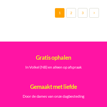
1
2
3
Gratis ophalen
In Volkel (NB) en alleen op afspraak
Gemaakt met liefde
Door de dames van onze dagbesteding