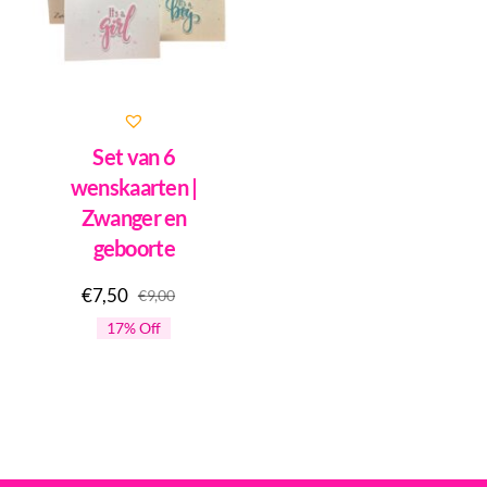
Set van 6
wenskaarten |
Zwanger en
geboorte
€
7,50
€
9,00
Oorspronkelijke
Huidige
17% Off
prijs
prijs
was:
is:
€9,00.
€7,50.