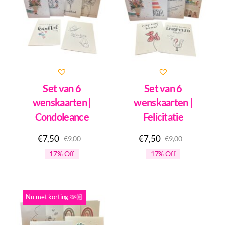
Set van 6
Set van 6
wenskaarten |
wenskaarten |
Condoleance
Felicitatie
€
7,50
€
7,50
€
9,00
€
9,00
Oorspronkelijke
Huidige
Oorspronkel
Huidige
17% Off
17% Off
prijs
prijs
prijs
prijs
was:
is:
was:
is:
Nu met korting 🫶🏼
€9,00.
€7,50.
€9,00.
€7,50.