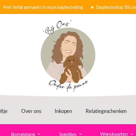
 liefde gemaakt in onze dagbesteding ★
Dagbesteding ‘Bij ons’ 
ltje
Over ons
Inkopen
Relatiegeschenken
Wenskaarten
Borrelplank
Tegeltjes