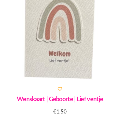
Wenskaart | Geboorte | Lief ventje
€
1,50