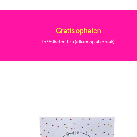
Gratis ophalen
In Volkel en Erp (alleen op afspraak)