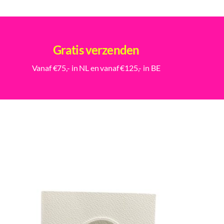
Gratis verzenden
Vanaf €75,- in NL en vanaf €125,- in BE