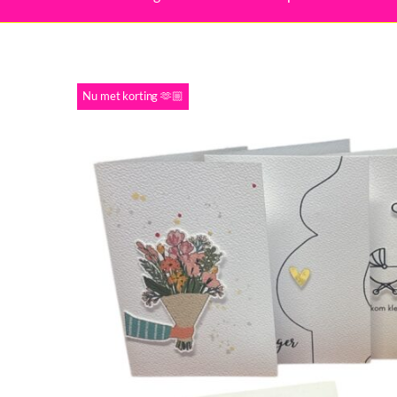
Nu met korting 🫶🏼