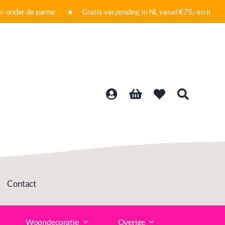
onder de panne ★ Gratis verzending in NL vanaf €75,- en in BE 
Contact
Woondecoratie
Overige