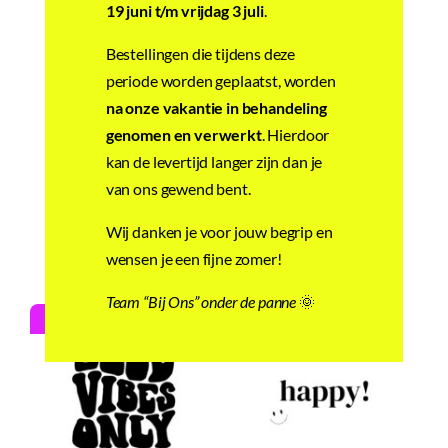
19 juni t/m vrijdag 3 juli
.
Bestellingen die tijdens deze
periode worden geplaatst, worden
na onze vakantie in behandeling
genomen en verwerkt
. Hierdoor
Tegeltje | Zelf
Tegeltje | Zelf
kan de levertijd langer zijn dan je
samenstellen |
samenstellen |
van ons gewend bent.
Good vibes [ronde]
Good Vibes only
Wij danken je voor jouw begrip en
€
11,95
€
11,95
wensen je een fijne zomer!
Team “Bij Ons” onder de panne
🌞
Stel zelf samen!
Stel zelf samen!