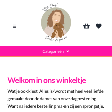
Skip
to
content
Toggle
Navigation
Search
Categorieën
for:
Gelegenheid
Ons winkeltje
Welkom in ons winkeltje
Gepersonaliseerd
Wat je ook kiest. Alles is/wordt met heel veel liefde
Over ons
gemaakt door de dames van onze dagbesteding.
Borrelplank
Want na iedere bestelling maken zij een sprongetje.