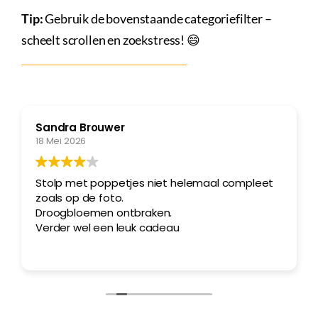
Tip:
Gebruik de bovenstaande categoriefilter –
Inkopen
Tegeltjes
scheelt scrollen en zoekstress! 😄
Wenskaarten
Relatiegeschenken
Sandra Brouwer
Woondecoratie
18 Mei 2026
Contact
Stolp met poppetjes niet helemaal compleet
Overige
zoals op de foto.
Droogbloemen ontbraken.
Inloggen
Verder wel een leuk cadeau