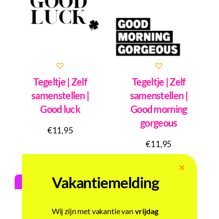
Tegeltje | Zelf
Tegeltje | Zelf
samenstellen |
samenstellen |
Good luck
Good morning
gorgeous
€
11,95
€
11,95
Vakantiemelding
Stel zelf samen!
Stel zelf samen!
Wij zijn met vakantie van
vrijdag