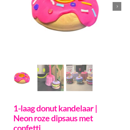
Inkopen
Tegeltjes
Wenskaarten
Relatiegeschenken
Woondecoratie
Contact
Overige
Inloggen
1-laag donut kandelaar |
Neon roze dipsaus met
confetti