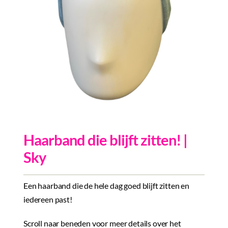
Inkopen
Tegeltjes
Wenskaarten
Relatiegeschenken
Woondecoratie
Contact
Haarband die blijft zitten! |
Overige
Sky
Inloggen
Een haarband die de hele dag goed blijft zitten en
iedereen past!
Scroll naar beneden voor meer details over het