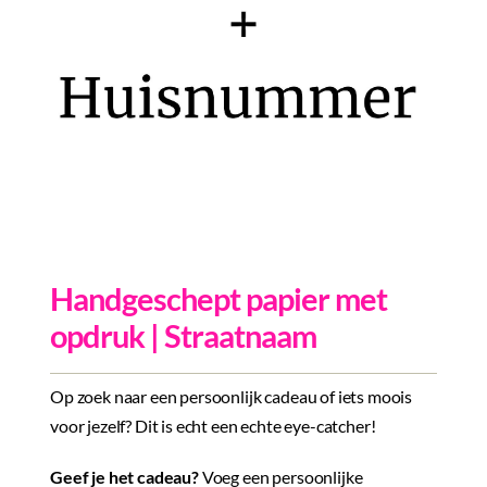
Inkopen
Tegeltjes
Wenskaarten
Relatiegeschenken
Woondecoratie
Contact
Handgeschept papier met
Overige
opdruk | Straatnaam
Inloggen
Op zoek naar een persoonlijk cadeau of iets moois
voor jezelf? Dit is echt een echte eye-catcher!
Geef je het cadeau?
Voeg een persoonlijke