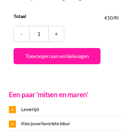
Totaal
€10,90
Handgeschept
papier
met
Toevoegen aan winkelwagen
opdruk
|
Straatnaam
aantal
Een paar ‘mitsen en maren’
Levertijd
Kies jouw favoriete kleur