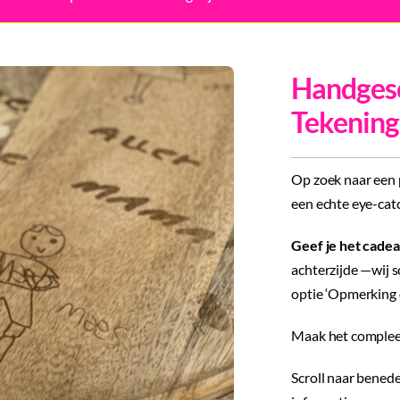
Handgesc
Tekening
Op zoek naar een p
een echte eye-cat
Geef je het cade
achterzijde —wij s
optie ‘Opmerking o
Maak het compleet 
Scroll naar benede