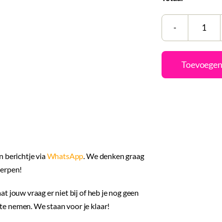
Hand
papi
met
Toevoegen
opdr
|
Teke
aant
n berichtje via
WhatsApp
. We denken graag
werpen!
aat jouw vraag er niet bij of heb je nog geen
e nemen. We staan voor je klaar!