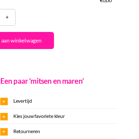
€0,00
geschept
er
 aan winkelwagen
uk
ning
al
Een paar ‘mitsen en maren’
Levertijd
Kies jouw favoriete kleur
Retourneren