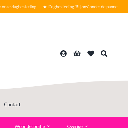
ze dagbesteding ★
Dagbesteding ‘Bij ons’ onder de panne ★ Grat
Contact
Woondecoratie
Overige