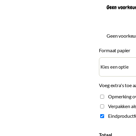
Geen voorkeu
Formaat papier
Voeg extra's toe a
Opmerking ove
Verpakken als
Eindproductf
Totaal