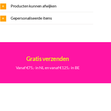
Producten kunnen afwijken
Gepersonaliseerde items
Gratis verzenden
Vanaf €75,- in NL en vanaf €125,- in BE