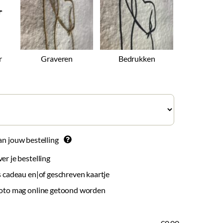
r
Graveren
Bedrukken
an jouw bestelling
r je bestelling
 cadeau en|of geschreven kaartje
oto mag online getoond worden