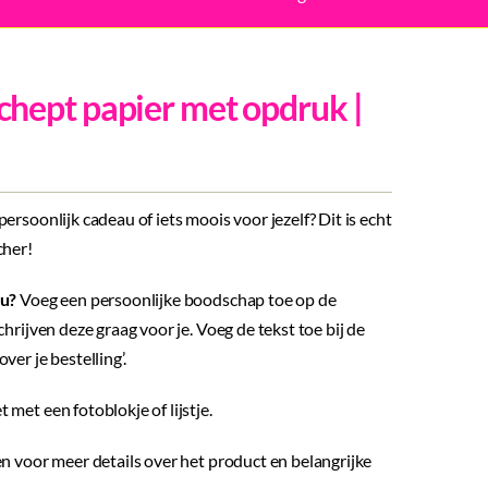
hept papier met opdruk |
ersoonlijk cadeau of iets moois voor jezelf? Dit is echt
cher!
au?
Voeg een persoonlijke boodschap toe op de
chrijven deze graag voor je. Voeg de tekst toe bij de
ver je bestelling’.
met een fotoblokje of lijstje.
n voor meer details over het product en belangrijke