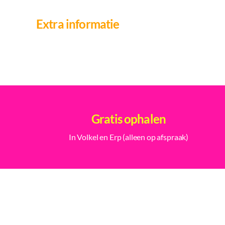
Extra informatie
Gratis ophalen
In Volkel en Erp (alleen op afspraak)