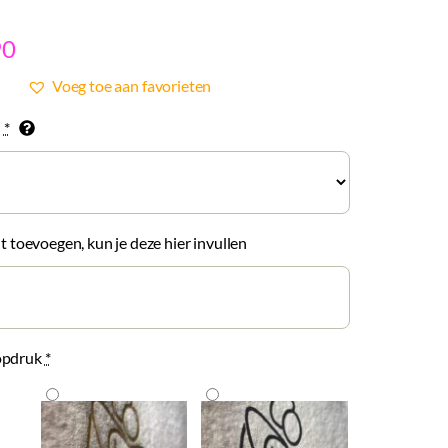
90
Voeg toe aan favorieten
n
*
lt toevoegen, kun je deze hier invullen
opdruk
*