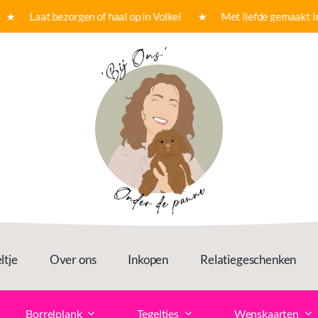
 Laat bezorgen of haal op in Volkel ★ Met liefde gemaakt in on
ltje
Over ons
Inkopen
Relatiegeschenken
Borrelplank
Tegeltjes
Wenskaarten