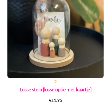
Losse stolp [losse optie met kaartje]
€
11,95