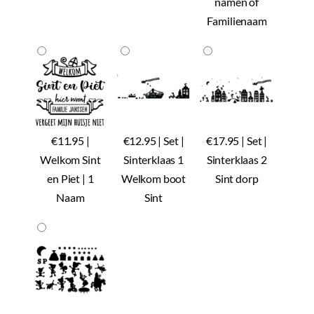
namen of
Familienaam
€11.95 |
€12.95 | Set |
€17.95 | Set |
Welkom Sint
Sinterklaas 1
Sinterklaas 2
en Piet | 1
Welkom boot
Sint dorp
Naam
Sint