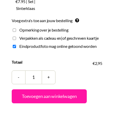
€7.95 | Set |
Sinterklaas
Voeg extra's toe aan jouw bestelling
Opmerking over je bestelling
Verpakken als cadeau en|of geschreven kaartje
Eindproductfoto mag online getoond worden
Totaal
€2,95
Herbruikbare
raamfolies
|
Toevoegen aan winkelwagen
Sinterklaas
|