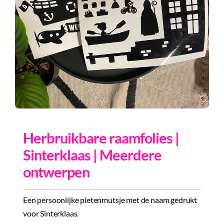
Inkopen
Tegeltjes
Wenskaarten
Relatiegeschenken
Woondecoratie
Contact
Herbruikbare raamfolies |
Overige
Sinterklaas | Meerdere
Inloggen
ontwerpen
Een persoonlijke pietenmutsje met de naam gedrukt
voor Sinterklaas.