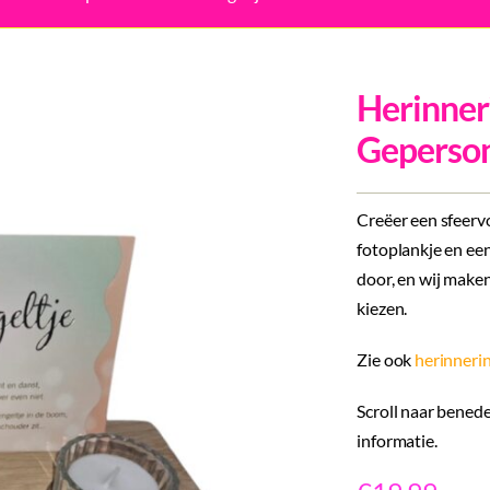
Herinner
Geperson
Creëer een sfeerv
fotoplankje en een
door, en wij make
kiezen.
Zie ook
herinneri
Scroll naar benede
informatie.