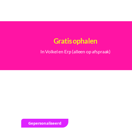
Gratis ophalen
In Volkel en Erp (alleen op afspraak)
Gepersonaliseerd