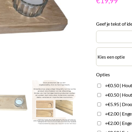
€
19,99
Geef je tekst of i
Opties
+€0.50 | Hout
+€0.50 | Hout 
+€5.95 | Droo
+€2.00 | Enge
+€2.00 | Enge