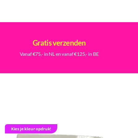
Gratis verzenden
Vanaf €75,- in NL en vanaf €125,- in BE
Kies je kleur opdruk!