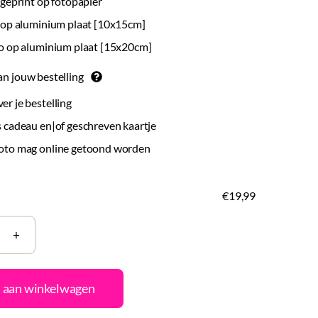
 geprint op fotopapier
o op aluminium plaat [10x15cm]
to op aluminium plaat [15x20cm]
an jouw bestelling
r je bestelling
 cadeau en|of geschreven kaartje
oto mag online getoond worden
€19,99
nneringsplank
rsonaliseerd
 aan winkelwagen
al