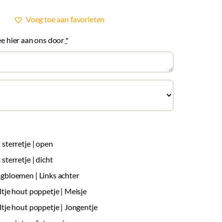
Voeg toe aan favorieten
dee hier aan ons door
*
 sterretje | open
sterretje | dicht
gbloemen | Links achter
ltje hout poppetje | Meisje
ltje hout poppetje | Jongentje