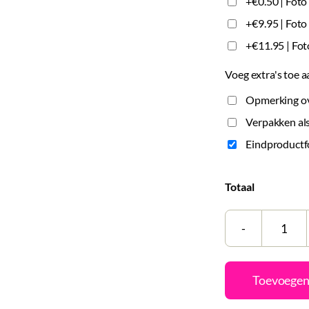
+€0.50 | Foto
+€9.95 | Fot
+€11.95 | Fo
Voeg extra's toe a
Opmerking ove
Verpakken als
Eindproductf
Totaal
Heri
|
Gepe
Toevoegen
aant