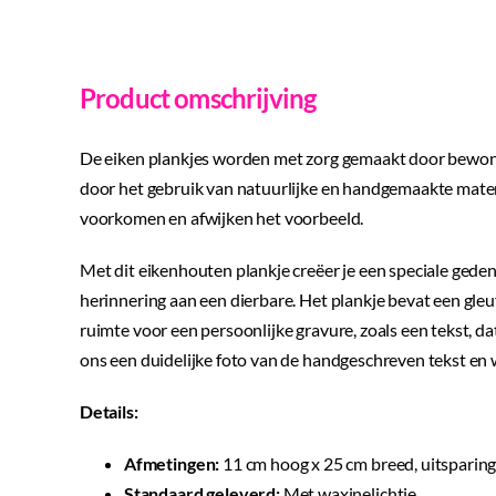
Product omschrijving
De eiken plankjes worden met zorg gemaakt door bewoner
door het gebruik van natuurlijke en handgemaakte materi
voorkomen en afwijken het voorbeeld.
Met dit eikenhouten plankje creëer je een speciale geden
herinnering aan een dierbare. Het plankje bevat een gleuf
ruimte voor een persoonlijke gravure, zoals een tekst,
ons een duidelijke foto van de handgeschreven tekst en 
Details:
Afmetingen:
11 cm hoog x 25 cm breed, uitsparin
Standaard geleverd:
Met waxinelichtje