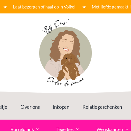
★ Laat bezorgen of haal op in Volkel ★ Met liefde gemaakt in o
ltje
Over ons
Inkopen
Relatiegeschenken
Borrelplank
Tegeltjes
Wenskaarten