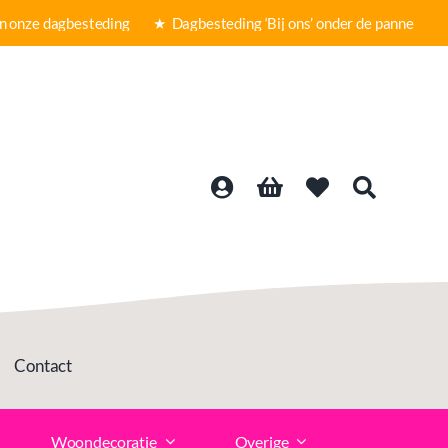
nze dagbesteding ★
Dagbesteding ‘Bij ons’ onder de panne ★ Gra
Contact
Woondecoratie
Overige