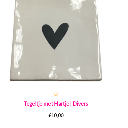
Tegeltje met Hartje | Divers
€
10,00