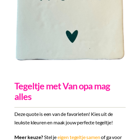
Inkopen
Tegeltjes
Wenskaarten
Relatiegeschenken
Woondecoratie
Contact
Tegeltje met Van opa mag
Overige
alles
Inloggen
Deze quote is een van de favorieten! Kies uit de
leukste kleuren en maak jouw perfecte tegeltje!
Meer keuze?
Stel je
eigen tegeltje samen
of ga voor