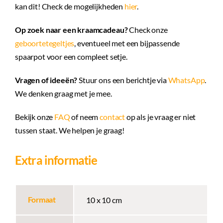
kan dit! Check de mogelijkheden
hier
.
Op zoek naar een kraamcadeau?
Check onze
geboortetegeltjes
, eventueel met een bijpassende
spaarpot voor een compleet setje.
Vragen of ideeën?
Stuur ons een berichtje via
WhatsApp
.
We denken graag met je mee.
Bekijk onze
FAQ
of neem
contact
op als je vraag er niet
tussen staat. We helpen je graag!
Extra informatie
Formaat
10 x 10 cm