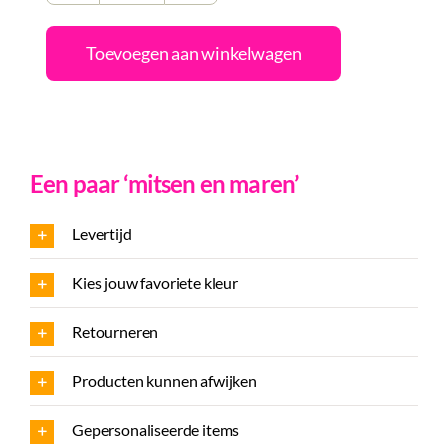
met
Van
Toevoegen aan winkelwagen
opa
mag
alles
aantal
Een paar ‘mitsen en maren’
Levertijd
Kies jouw favoriete kleur
Retourneren
Producten kunnen afwijken
Gepersonaliseerde items