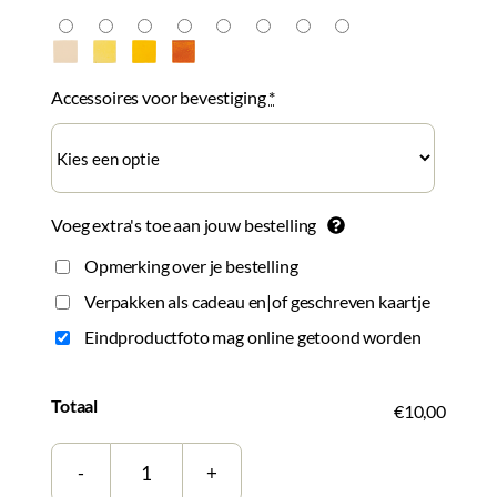
Accessoires voor bevestiging
*
Voeg extra's toe aan jouw bestelling
Opmerking over je bestelling
Verpakken als cadeau en|of geschreven kaartje
Eindproductfoto mag online getoond worden
Totaal
€10,00
Tegeltje