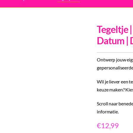
Tegeltje |
Datum | 
Ontwerp jouw eige
gepersonaliseerde
Wil je liever een 
keuze maken? Kies
Scroll naar benede
informatie.
€
12,99