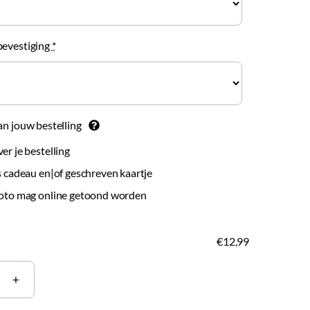
bevestiging
*
an jouw bestelling
r je bestelling
 cadeau en|of geschreven kaartje
oto mag online getoond worden
€12,99
tje