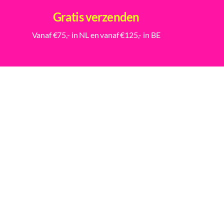
Gratis verzenden
Vanaf €75,- in NL en vanaf €125,- in BE