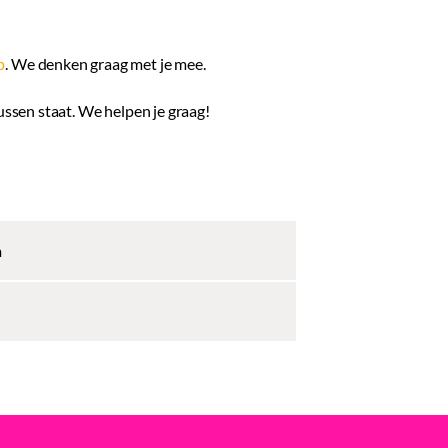
p
. We denken graag met je mee.
tussen staat. We helpen je graag!
m