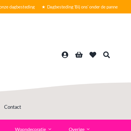
ze dagbesteding ★
Dagbesteding ‘Bij ons’ onder de panne ★ Grat
Contact
Woondecoratie
Overige