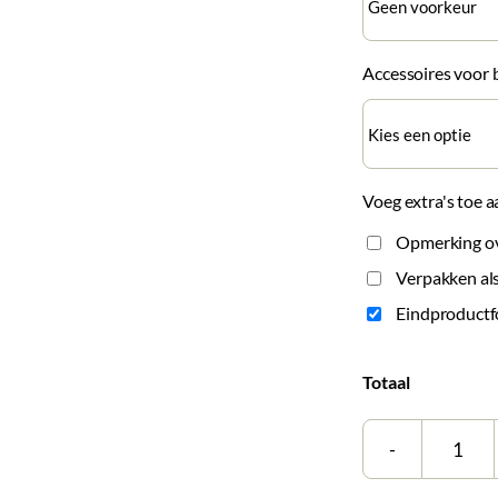
Accessoires voor 
Voeg extra's toe a
Opmerking ove
Verpakken als
Eindproductf
Totaal
Tegel
|