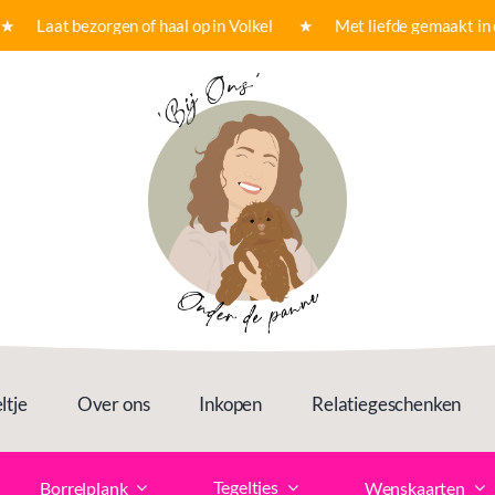
 Laat bezorgen of haal op in Volkel ★ Met liefde gemaakt in on
ltje
Over ons
Inkopen
Relatiegeschenken
Tegeltjes
Borrelplank
Wenskaarten