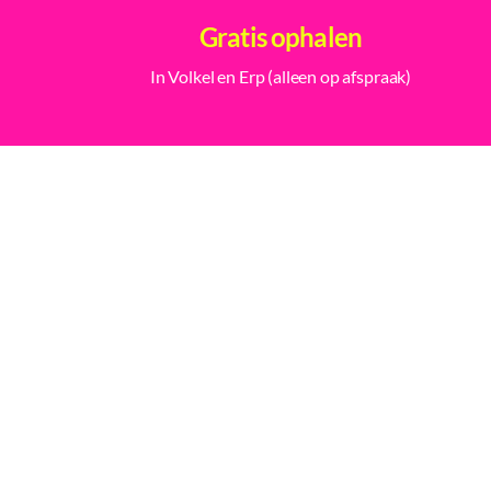
Gratis ophalen
In Volkel en Erp (alleen op afspraak)