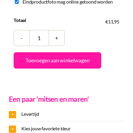
Eindproductfoto mag online getoond worden
Totaal
€11,95
Tegeltje
|
Zelf
Toevoegen aan winkelwagen
samenstellen
|
All
we
Een paar ‘mitsen en maren’
need
is
Levertijd
love
a
Kies jouw favoriete kleur