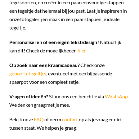
tegelsoorten, en creëer in een paar eenvoudige stappen
een tegeltje dat helemaal bij jou past. Laat je inspireren in
onze fotogalerij en maak in een paar stappen je ideale
tegeltje.
Personaliseren of een eigen tekst/design?
Natuurlijk
kan dit! Check de mogelijkheden
hier
.
Op zoek naar een kraamcadeau?
Check onze
geboortetegeltjes
, eventueel met een bijpassende
spaarpot voor een compleet setje.
Vragen of ideeën?
Stuur ons een berichtje via
WhatsApp
.
We denken graag met je mee.
Bekijk onze
FAQ
of neem
contact
op als je vraag er niet
tussen staat. We helpen je graag!