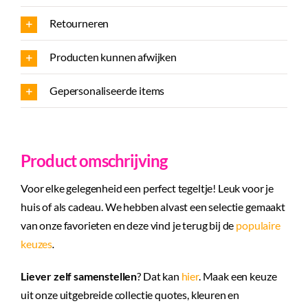
drink
Retourneren
aantal
Producten kunnen afwijken
Gepersonaliseerde items
Product omschrijving
Voor elke gelegenheid een perfect tegeltje! Leuk voor je
huis of als cadeau. We hebben alvast een selectie gemaakt
van onze favorieten en deze vind je terug bij de
populaire
keuzes
.
Liever zelf samenstellen
? Dat kan
hier
. Maak een keuze
uit onze uitgebreide collectie quotes, kleuren en