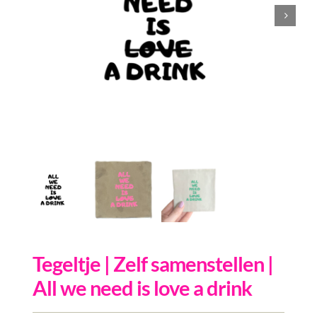
Inkopen
Tegeltjes
Wenskaarten
Relatiegeschenken
Woondecoratie
Contact
Overige
Inloggen
Tegeltje | Zelf samenstellen |
All we need is love a drink