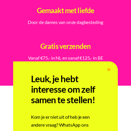
Gemaakt met liefde
Door de dames van onze dagbesteding
Gratis verzenden
Vanaf €75,- in NL en vanaf €125,- in BE
Leuk, je hebt
interesse om zelf
samen te stellen!
Gerelateerde producten
Kom je er niet uit of heb je een
andere vraag? WhatsApp ons