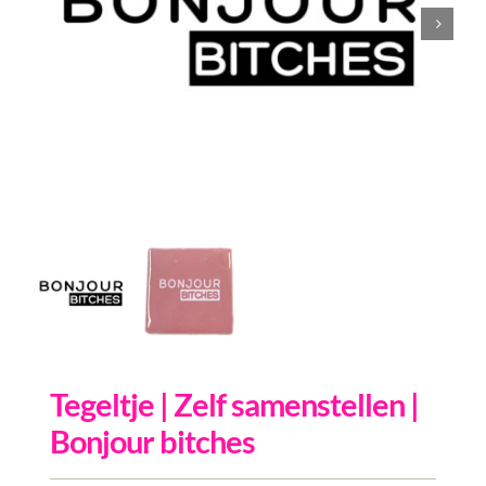
Inkopen
Tegeltjes
Wenskaarten
Relatiegeschenken
Woondecoratie
Contact
Overige
Inloggen
Tegeltje | Zelf samenstellen |
Bonjour bitches