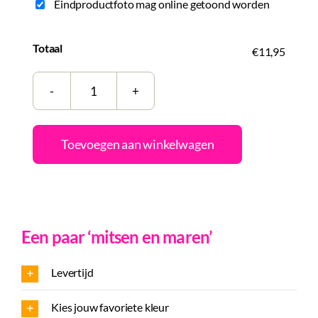
Eindproductfoto mag online getoond worden
Totaal
€11,95
Tegeltje
|
Zelf
Toevoegen aan winkelwagen
samenstellen
|
Bonjour
bitches
Een paar ‘mitsen en maren’
aantal
Levertijd
Kies jouw favoriete kleur