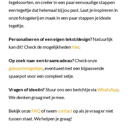
tegelsoorten, en creëer in een paar eenvoudige stappen
een tegeltje dat helemaal bij jou past. Laat je inspireren in
onze fotogalerij en maak in een paar stappen je ideale
tegeltje.
Personaliseren of een eigen tekst/design?
Natuurlijk
kan dit! Check de mogelijkheden
hier
.
Op zoek naar een kraamcadeau?
Check onze
geboortetegeltjes
, eventueel met een bijpassende
spaarpot voor een compleet setje.
Vragen of ideeën?
Stuur ons een berichtje via
WhatsApp
.
We denken graag met je mee.
Bekijk onze
FAQ
of neem
contact
op als je vraag er niet
tussen staat. We helpen je graag!