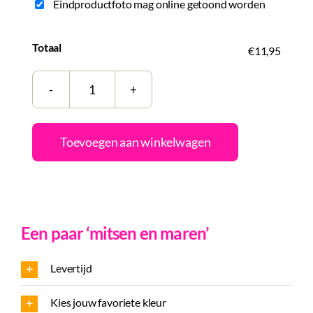
Eindproductfoto mag online getoond worden
Totaal
€11,95
Tegeltje
|
Zelf
Toevoegen aan winkelwagen
samenstellen
|
Cat
mom
Een paar ‘mitsen en maren’
aantal
Levertijd
Kies jouw favoriete kleur