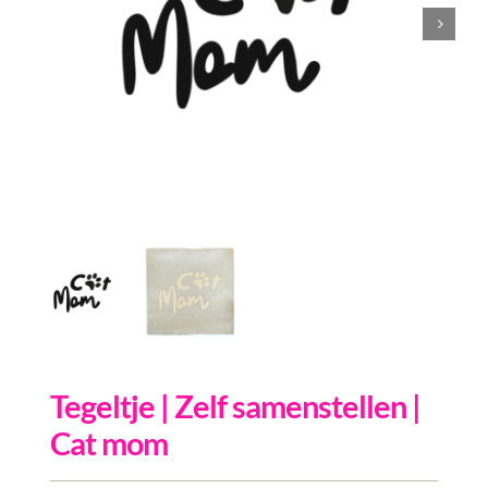
Inkopen
Tegeltjes
Wenskaarten
Relatiegeschenken
Woondecoratie
Contact
Overige
Inloggen
Tegeltje | Zelf samenstellen |
Cat mom