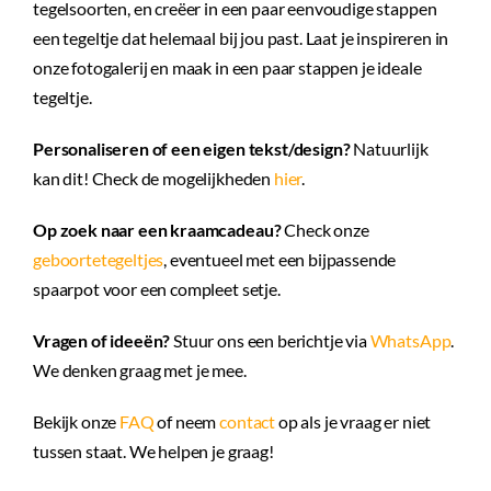
tegelsoorten, en creëer in een paar eenvoudige stappen
een tegeltje dat helemaal bij jou past. Laat je inspireren in
onze fotogalerij en maak in een paar stappen je ideale
tegeltje.
Personaliseren of een eigen tekst/design?
Natuurlijk
kan dit! Check de mogelijkheden
hier
.
Op zoek naar een kraamcadeau?
Check onze
geboortetegeltjes
, eventueel met een bijpassende
spaarpot voor een compleet setje.
Vragen of ideeën?
Stuur ons een berichtje via
WhatsApp
.
We denken graag met je mee.
Bekijk onze
FAQ
of neem
contact
op als je vraag er niet
tussen staat. We helpen je graag!