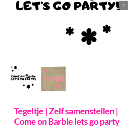
Inkopen
Tegeltjes
Wenskaarten
Relatiegeschenken
Woondecoratie
Contact
Overige
Inloggen
Tegeltje | Zelf samenstellen |
Come on Barbie lets go party