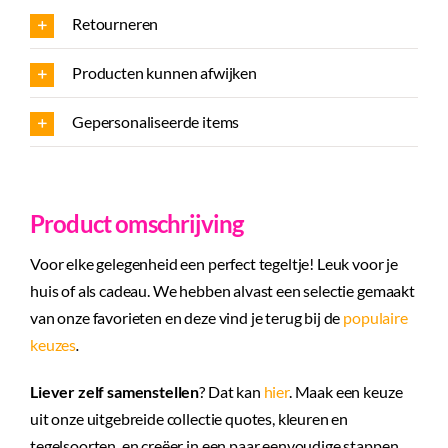
aantal
Retourneren
Producten kunnen afwijken
Gepersonaliseerde items
Product omschrijving
Voor elke gelegenheid een perfect tegeltje! Leuk voor je
huis of als cadeau. We hebben alvast een selectie gemaakt
van onze favorieten en deze vind je terug bij de
populaire
keuzes
.
Liever zelf samenstellen
? Dat kan
hier
. Maak een keuze
uit onze uitgebreide collectie quotes, kleuren en
tegelsoorten, en creëer in een paar eenvoudige stappen