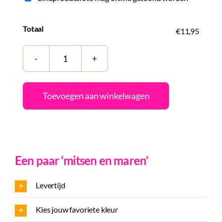
Totaal
€11,95
Tegeltje
|
Zelf
Toevoegen aan winkelwagen
samenstellen
|
Come
on
Een paar ‘mitsen en maren’
Barbie
lets
Levertijd
go
party
Kies jouw favoriete kleur