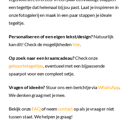
een tegeltje dat helemaal bij jou past. Laat je inspireren in
onze fotogalerij en maak in een paar stappen je ideale
tegeltje.
Personaliseren of een eigen tekst/design?
Natuurlijk
kan dit! Check de mogelijkheden
hier
.
Op zoek naar een kraamcadeau?
Check onze
geboortetegeltjes
, eventueel met een bijpassende
spaarpot voor een compleet setje.
Vragen of ideeën?
Stuur ons een berichtje via
WhatsApp
.
We denken graag met je mee.
Bekijk onze
FAQ
of neem
contact
op als je vraag er niet
tussen staat. We helpen je graag!