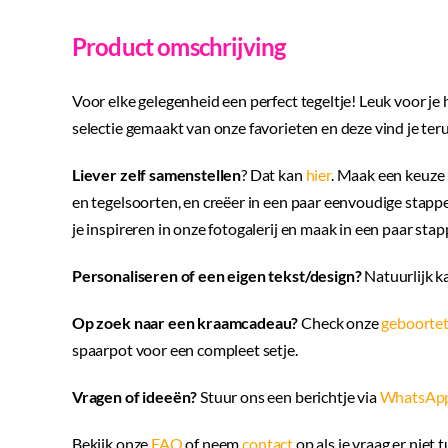
Product omschrijving
Voor elke gelegenheid een perfect tegeltje! Leuk voor je
selectie gemaakt van onze favorieten en deze vind je teru
Liever zelf samenstellen
? Dat kan
hier
. Maak een keuze 
en tegelsoorten, en creëer in een paar eenvoudige stappen
je inspireren in onze fotogalerij en maak in een paar stapp
Personaliseren of een eigen tekst/design?
Natuurlijk k
Op zoek naar een kraamcadeau?
Check onze
geboortet
spaarpot voor een compleet setje.
Vragen of ideeën?
Stuur ons een berichtje via
WhatsAp
Bekijk onze
FAQ
of neem
contact
op als je vraag er niet 