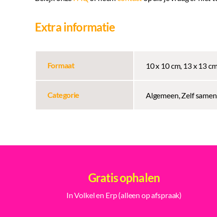
Extra informatie
Formaat
10 x 10 cm, 13 x 13 c
Categorie
Algemeen, Zelf samen
Gratis ophalen
In Volkel en Erp (alleen op afspraak)