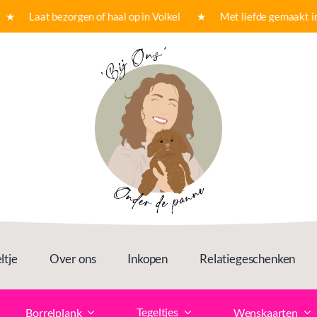
★ Laat bezorgen of haal op in Volkel ★ Met liefde gemaakt in o
ltje
Over ons
Inkopen
Relatiegeschenken
Tegeltjes
Borrelplank
Wenskaarten