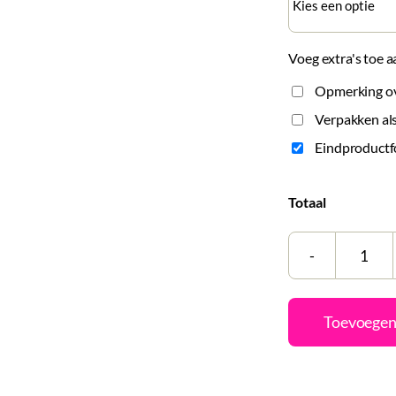
Voeg extra's toe a
Opmerking ove
Verpakken als
Eindproductf
Totaal
Tegel
|
Zelf
Toevoegen
same
|
Life