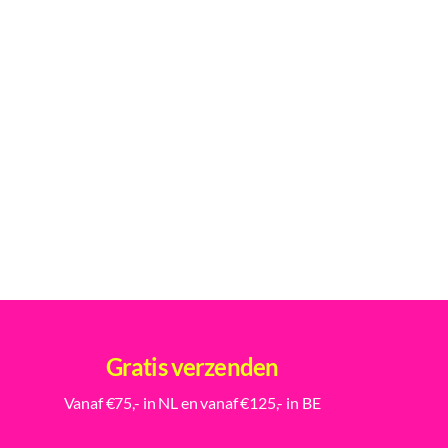
Gratis verzenden
Vanaf €75,- in NL en vanaf €125,- in BE