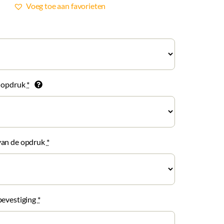
Voeg toe aan favorieten
e opdruk
*
van de opdruk
*
bevestiging
*