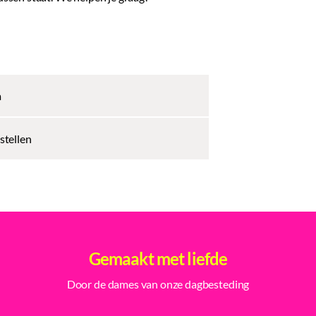
m
stellen
Gemaakt met liefde
Door de dames van onze dagbesteding