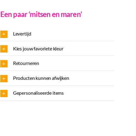
Een paar ‘mitsen en maren’
..
Levertijd
s
Kies jouw favoriete kleur
al
Retourneren
Producten kunnen afwijken
Gepersonaliseerde items