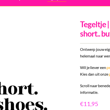
Tegeltje |
short.. b
Ontwerp jouw eige
helemaal naar wen
Wil je liever een
pe
Kies dan uit onze
Scroll naar benede
informatie.
€
11,95