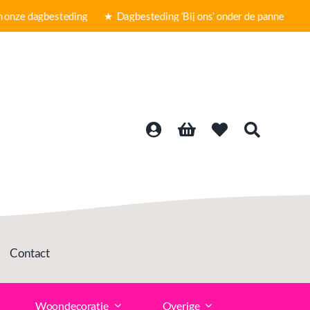
nze dagbesteding ★
Dagbesteding ‘Bij ons’ onder de panne ★ Gra
Contact
Woondecoratie
Overige