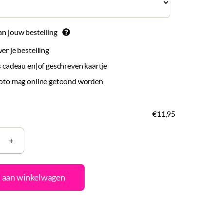
an jouw bestelling
r je bestelling
 cadeau en|of geschreven kaartje
oto mag online getoond worden
€11,95
tje
 aan winkelwagen
nstellen