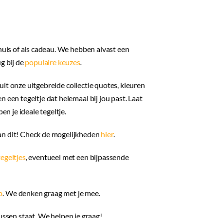
is
short
buy
 huis of als cadeau. We hebben alvast een
the
g bij de
populaire keuzes
.
shoe
aant
uit onze uitgebreide collectie quotes, kleuren
 een tegeltje dat helemaal bij jou past. Laat
en je ideale tegeltje.
an dit! Check de mogelijkheden
hier
.
egeltjes
, eventueel met een bijpassende
p
. We denken graag met je mee.
tussen staat. We helpen je graag!