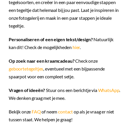
tegelsoorten, en creëer in een paar eenvoudige stappen
een tegeltje dat helemaal bij jou past. Laat je inspireren in
onze fotogalerij en maak in een paar stappen je ideale
tegeltje.
Personaliseren of een eigen tekst/design?
Natuurlijk
kan dit! Check de mogelijkheden
hier
.
Op zoek naar een kraamcadeau?
Check onze
geboortetegeltjes
, eventueel met een bijpassende
spaarpot voor een compleet setje.
Vragen of ideeën?
Stuur ons een berichtje via
WhatsApp
.
We denken graag met je mee.
Bekijk onze
FAQ
of neem
contact
op als je vraag er niet
tussen staat. We helpen je graag!