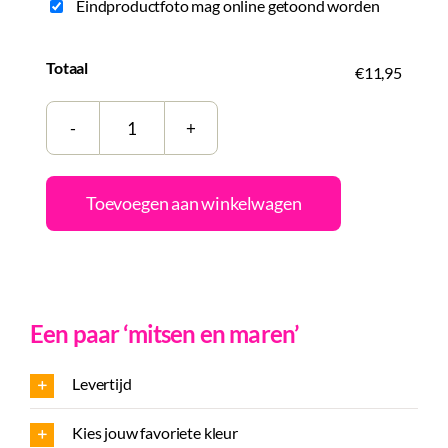
Eindproductfoto mag online getoond worden
Totaal
€11,95
Tegeltje
|
Zelf
Toevoegen aan winkelwagen
samenstellen
|
Love.
It
Een paar ‘mitsen en maren’
started
with
Levertijd
a
kiss
Kies jouw favoriete kleur