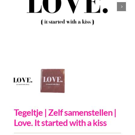
Inkopen
Tegeltjes
Wenskaarten
Relatiegeschenken
Woondecoratie
Contact
Overige
Inloggen
Tegeltje | Zelf samenstellen |
Love. It started with a kiss