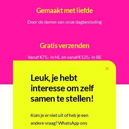
Gemaakt met liefde
Door de dames van onze dagbesteding
Gratis verzenden
Vanaf €75,- in NL en vanaf €125,- in BE
Leuk, je hebt
interesse om zelf
samen te stellen!
Gerelateerde producten
Kom je er niet uit of heb je een
andere vraag? WhatsApp ons