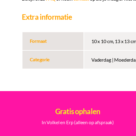
Extra informatie
Formaat
10 x 10 cm, 13 x 13 c
Categorie
Vaderdag | Moederdag
Gratis ophalen
In Volkel en Erp (alleen op afspraak)