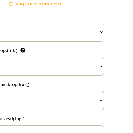
Voeg toe aan favorieten
e opdruk
*
van de opdruk
*
bevestiging
*