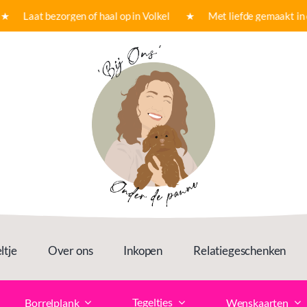
★ Laat bezorgen of haal op in Volkel ★ Met liefde gemaakt in o
ltje
Over ons
Inkopen
Relatiegeschenken
Tegeltjes
Borrelplank
Wenskaarten