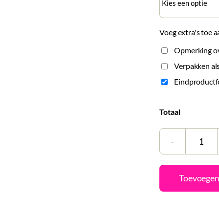
Voeg extra's toe a
Opmerking ove
Verpakken als
Eindproductf
Totaal
Tegel
|
Zelf
Toevoegen
same
|
MR