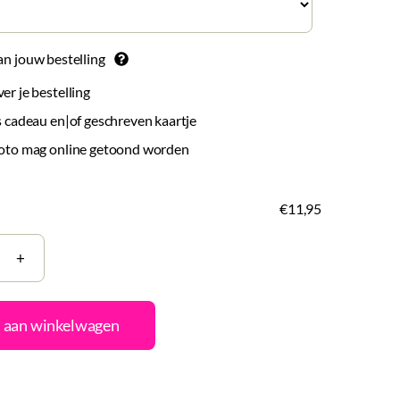
an jouw bestelling
r je bestelling
 cadeau en|of geschreven kaartje
oto mag online getoond worden
€11,95
tje
 aan winkelwagen
nstellen