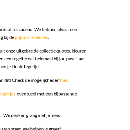
fix-
it
aant
 huis of als cadeau. We hebben alvast een
g bij de
populaire keuzes
.
uit onze uitgebreide collectie quotes, kleuren
 een tegeltje dat helemaal bij jou past. Laat
en je ideale tegeltje.
an dit! Check de mogelijkheden
hier
.
egeltjes
, eventueel met een bijpassende
p
. We denken graag met je mee.
tussen staat. We helpen je graag!