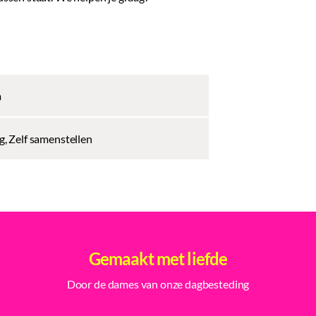
m
, Zelf samenstellen
Gemaakt met liefde
Door de dames van onze dagbesteding