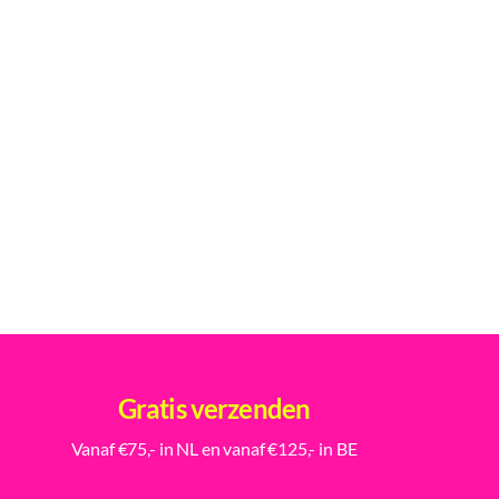
Gratis verzenden
Vanaf €75,- in NL en vanaf €125,- in BE