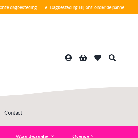
nze dagbesteding ★
Dagbesteding ‘Bij ons’ onder de panne ★ Grat
Contact
Woondecoratie
Overige