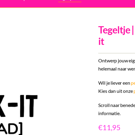
Tegeltje 
it
Ontwerp jouw eige
helemaal naar wen
Wil je liever een
pe
Kies dan uit onze
Scroll naar benede
informatie.
€
11,95