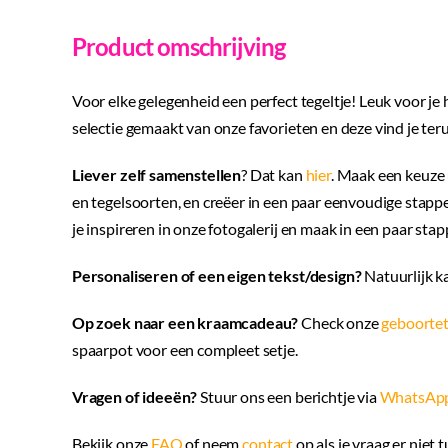
Product omschrijving
Voor elke gelegenheid een perfect tegeltje! Leuk voor je
selectie gemaakt van onze favorieten en deze vind je teru
Liever zelf samenstellen
? Dat kan
hier
. Maak een keuze 
en tegelsoorten, en creëer in een paar eenvoudige stappen
je inspireren in onze fotogalerij en maak in een paar stapp
Personaliseren of een eigen tekst/design?
Natuurlijk k
Op zoek naar een kraamcadeau?
Check onze
geboortet
spaarpot voor een compleet setje.
Vragen of ideeën?
Stuur ons een berichtje via
WhatsAp
Bekijk onze
FAQ
of neem
contact
op als je vraag er niet 