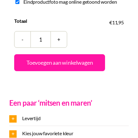
Eindproductfoto mag online getoond worden
Totaal
€11,95
Tegeltje
|
Zelf
Toevoegen aan winkelwagen
samenstellen
|
Partners
in
Een paar ‘mitsen en maren’
wine
aantal
Levertijd
Kies jouw favoriete kleur