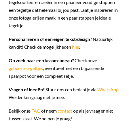
tegelsoorten, en creëer in een paar eenvoudige stappen
een tegeltje dat helemaal bij jou past. Laat je inspireren in
onze fotogalerij en maak in een paar stappen je ideale
tegeltje.
Personaliseren of een eigen tekst/design?
Natuurlijk
kan dit! Check de mogelijkheden
hier
.
Op zoek naar een kraamcadeau?
Check onze
geboortetegeltjes
, eventueel met een bijpassende
spaarpot voor een compleet setje.
Vragen of ideeën?
Stuur ons een berichtje via
WhatsApp
.
We denken graag met je mee.
Bekijk onze
FAQ
of neem
contact
op als je vraag er niet
tussen staat. We helpen je graag!