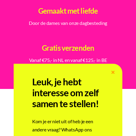
Gemaakt met liefde
Door de dames van onze dagbesteding
Gratis verzenden
Vanaf €75,- in NL en vanaf €125,- in BE
Leuk, je hebt
interesse om zelf
samen te stellen!
Gerelateerde producten
Kom je er niet uit of heb je een
andere vraag? WhatsApp ons