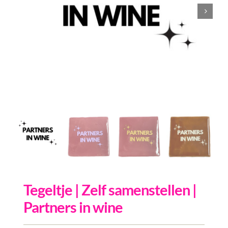
Inkopen
Tegeltjes
Wenskaarten
Relatiegeschenken
Woondecoratie
Contact
Overige
Inloggen
Tegeltje | Zelf samenstellen |
Partners in wine