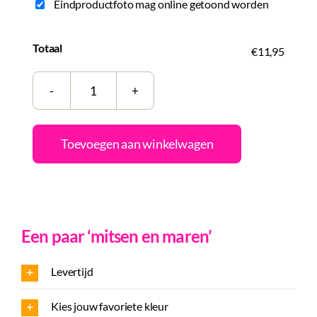
Eindproductfoto mag online getoond worden
Totaal
€11,95
Tegeltje
|
Zelf
Toevoegen aan winkelwagen
samenstellen
|
Stay
Positive
Een paar ‘mitsen en maren’
aantal
Levertijd
Kies jouw favoriete kleur