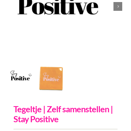
Inkopen
Tegeltjes
Wenskaarten
Relatiegeschenken
Woondecoratie
Contact
Overige
Inloggen
Tegeltje | Zelf samenstellen |
Stay Positive