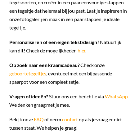
tegelsoorten, en creëer in een paar eenvoudige stappen
een tegeltje dat helemaal bij jou past. Laat je inspireren in
onze fotogalerij en maak in een paar stappen je ideale
tegeltje.
Personaliseren of een eigen tekst/design?
Natuurlijk
kan dit! Check de mogelijkheden
hier
.
Op zoek naar een kraamcadeau?
Check onze
geboortetegeltjes
, eventueel met een bijpassende
spaarpot voor een compleet setje.
Vragen of ideeën?
Stuur ons een berichtje via
WhatsApp
.
We denken graag met je mee.
Bekijk onze
FAQ
of neem
contact
op als je vraag er niet
tussen staat. We helpen je graag!