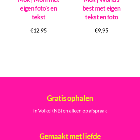
eigen foto’s en
best met eigen
tekst
tekst en foto
€
12,95
€
9,95
Gratis ophalen
In Volkel (NB) en alleen op afspraak
Gemaakt met liefde