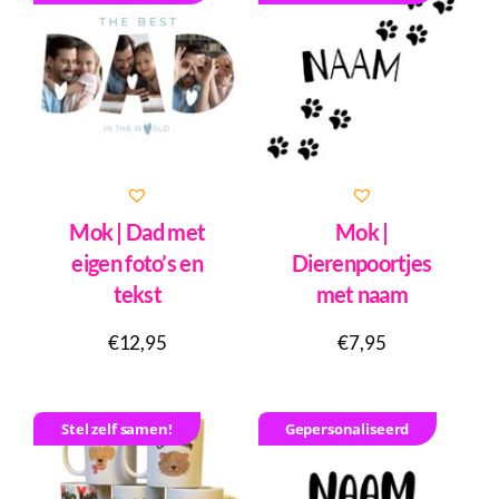
Inkopen
Tegeltjes
Wenskaarten
Relatiegeschenken
Woondecoratie
Mok | Dad met
Mok |
Contact
eigen foto’s en
Dierenpoortjes
tekst
met naam
Overige
Inloggen
€
12,95
€
7,95
Stel zelf samen!
Gepersonaliseerd