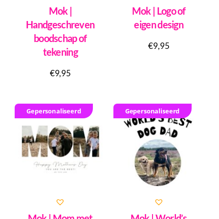
Mok |
Mok | Logo of
Handgeschreven
eigen design
boodschap of
€
9,95
tekening
€
9,95
Gepersonaliseerd
Gepersonaliseerd
Mok | Mom met
Mok | World’s