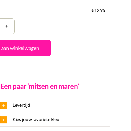
€12,95
 aan winkelwagen
n
s
Een paar ‘mitsen en maren’
al
Levertijd
Kies jouw favoriete kleur