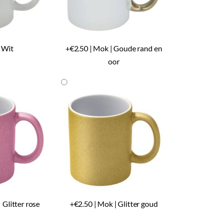
 Wit
+€2.50 | Mok | Goude rand en
oor
 Glitter rose
+€2.50 | Mok | Glitter goud