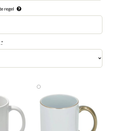
te regel
n
*