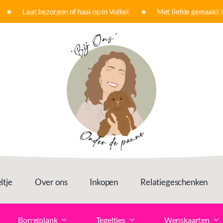
★ Laat bezorgen of haal op in Volkel ★ Met liefde gemaakt in o
ltje
Over ons
Inkopen
Relatiegeschenken
Borrelplank
Tegeltjes
Wenskaarten