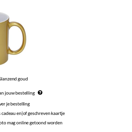
 Glanzend goud
an jouw bestelling
r je bestelling
 cadeau en|of geschreven kaartje
oto mag online getoond worden