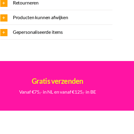
Retourneren
Producten kunnen afwijken
Gepersonaliseerde items
Gratis verzenden
Vanaf €75,- in NL en vanaf €125,- in BE