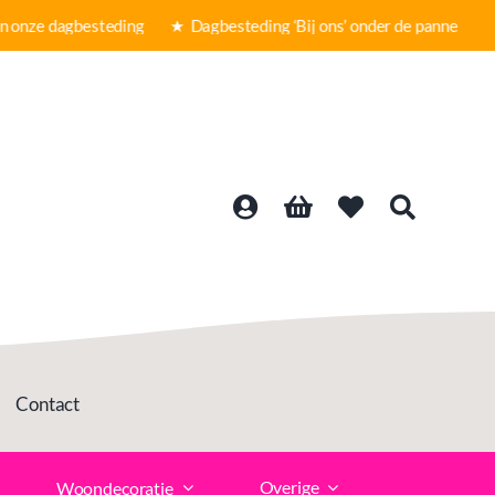
nze dagbesteding ★
Dagbesteding ‘Bij ons’ onder de panne ★ Gra
Contact
Overige
Woondecoratie