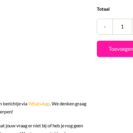
Totaal
Mok
|
Dad
Toevoegen
met
eige
foto'
en
tekst
aant
n berichtje via
WhatsApp
. We denken graag
werpen!
aat jouw vraag er niet bij of heb je nog geen