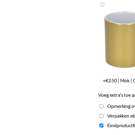
+€2.50 | Mok |
Voeg extra's toe a
Opmerking ove
Verpakken als
Eindproductf