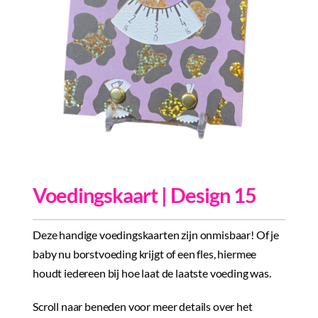
Inkopen
Tegeltjes
Wenskaarten
Relatiegeschenken
Woondecoratie
Contact
Voedingskaart | Design 15
Overige
Inloggen
Deze handige voedingskaarten zijn onmisbaar! Of je
baby nu borstvoeding krijgt of een fles, hiermee
houdt iedereen bij hoe laat de laatste voeding was.
Scroll naar beneden voor meer details over het